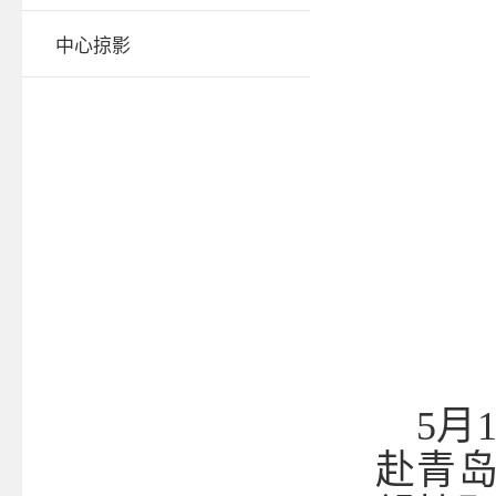
中心掠影
5
月
赴青