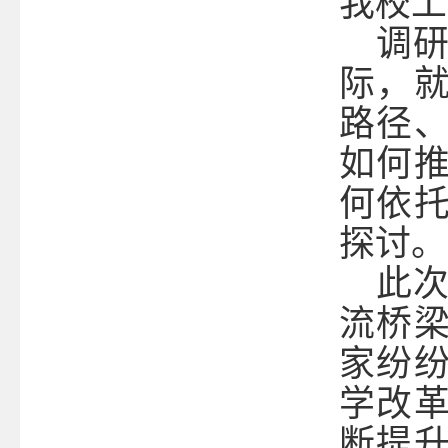
我校工
调
际，
路径
如何
何依
探讨。
此
流桥
家纷
学改
断提